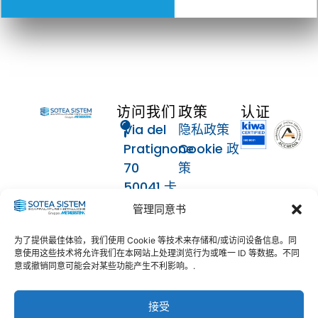
访问我们
政策
认证
Via del
隐私政策
Pratignone
Cookie 政
70
策
50041 卡
关注我们
伦扎诺
管理同意书
（芬兰）
为了提供最佳体验，我们使用 Cookie 等技术来存储和/或访问设备信息。同
联系人
意使用这些技术将允许我们在本网站上处理浏览行为或唯一 ID 等数据。不同
意或撤销同意可能会对某些功能产生不利影响。.
055
8873633
接受
info@soteasistem.com