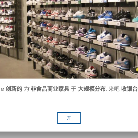
e
创新的
为’
非食品商业家具
于
大规模分布
, 来吧
收银台
开