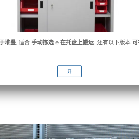
于堆叠
, 适合
手动拣选
e
在托盘上搬运
. .还有以下版本
可
开