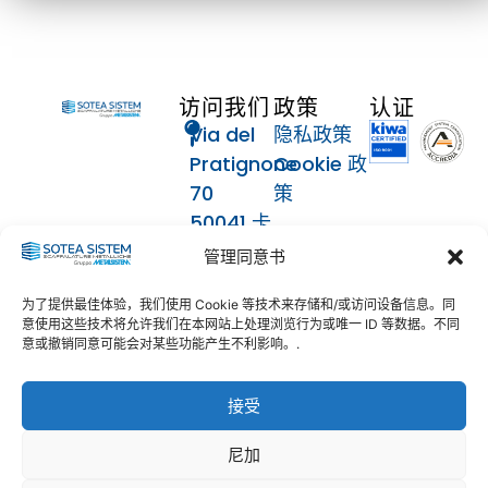
访问我们
政策
认证
Via del
隐私政策
Pratignone
Cookie 政
70
策
50041 卡
关注我们
伦扎诺
管理同意书
（芬兰）
为了提供最佳体验，我们使用 Cookie 等技术来存储和/或访问设备信息。同
联系人
意使用这些技术将允许我们在本网站上处理浏览行为或唯一 ID 等数据。不同
意或撤销同意可能会对某些功能产生不利影响。.
055
8873633
接受
info@soteasistem.com
soteasistem@legalmail.it
尼加