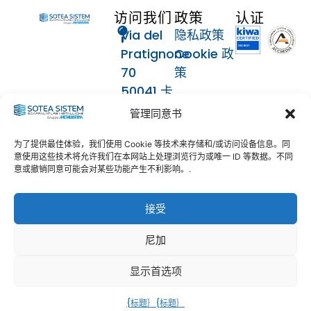
访问我们
政策
认证
Via del
隐私政策
Pratignone
Cookie 政
70
策
50041 卡
关注我们
伦扎诺
管理同意书
（芬兰）
为了提供最佳体验，我们使用 Cookie 等技术来存储和/或访问设备信息。同
联系人
意使用这些技术将允许我们在本网站上处理浏览行为或唯一 ID 等数据。不同
意或撤销同意可能会对某些功能产生不利影响。.
055
8873633
接受
info@soteasistem.com
soteasistem@legalmail.it
尼加
显示首选项
© 2024 - 2026
SOTEA SISTEM | 增值税 - 税号：04397200488 - REA：446271 |
{标题｝
{标题｝
SDI：USAL8PV | 保留所有权利