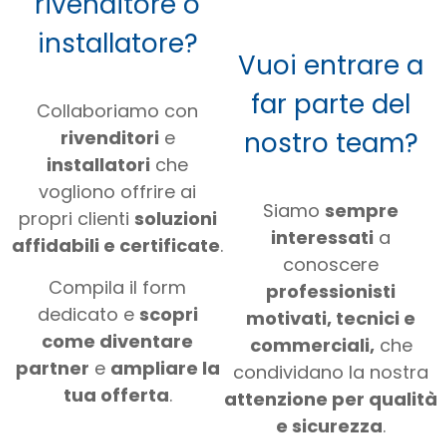
rivenditore o
installatore?
Vuoi entrare a
far parte del
Collaboriamo con
nostro team?
rivenditori
e
installatori
che
vogliono offrire ai
Siamo
sempre
propri clienti
soluzioni
interessati
a
affidabili e certificate
.
conoscere
Compila il form
professionisti
dedicato e
scopri
motivati, tecnici e
come diventare
commerciali,
che
partner
e
ampliare la
condividano la nostra
tua offerta
.
attenzione per qualità
e sicurezza
.