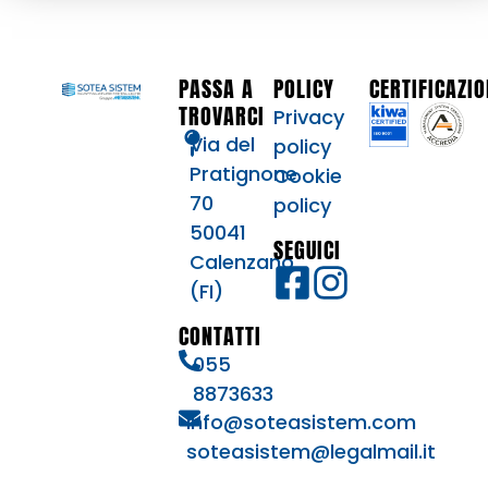
PASSA A
POLICY
CERTIFICAZIO
TROVARCI
Privacy
Via del
policy
Pratignone
Cookie
70
policy
50041
SEGUICI
Calenzano
(FI)
CONTATTI
055
8873633
info@soteasistem.com
soteasistem@legalmail.it