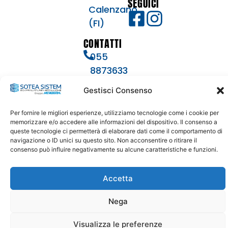
SEGUICI
Calenzano
(FI)
CONTATTI
055
8873633
info@soteasistem.com
Gestisci Consenso
soteasistem@legalmail.it
Per fornire le migliori esperienze, utilizziamo tecnologie come i cookie per
memorizzare e/o accedere alle informazioni del dispositivo. Il consenso a
queste tecnologie ci permetterà di elaborare dati come il comportamento di
© 2024 – 2026
navigazione o ID unici su questo sito. Non acconsentire o ritirare il
SOTEA SISTEM | P. IVA – CODICE FISCALE: 04397200488 –
consenso può influire negativamente su alcune caratteristiche e funzioni.
REA: 446271 | SDI: USAL8PV | TUTTI I DIRITTI SONO RISERVATI
Accetta
Nega
Visualizza le preferenze