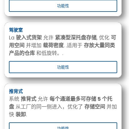
功能性
驾驶室
La
驶入式货架
允许
紧凑型深托盘存储
, 优化
可
用空间
并增加
载荷密度
. .适用于
存放大量同类
产品的仓库
和低旋转。.
功能性
推背式
系统
推背式
允许
每个通道最多可存储 5 个托
盘
从工厂的同一侧进入，优化了
存储空间
并加
快
装卸
.
功能性